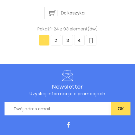
Do koszyka
Pokaż 1-24 z 93 element(ów)

1
2
3
4
Newsletter
Uzyskaj informacje o promocjach