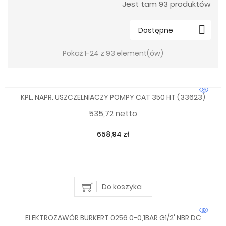
Jest tam 93 produktów

Dostępne
Pokaż 1-24 z 93 element(ów)
KPL. NAPR. USZCZELNIACZY POMPY CAT 350 HT (33623)
535,72 netto
658,94 zł
Do koszyka
ELEKTROZAWÓR BÜRKERT 0256 0-0,1BAR G1/2' NBR DC