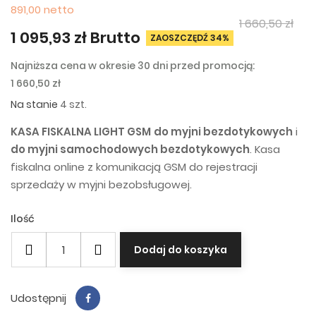
891,00 netto
1 660,50 zł
1 095,93 zł Brutto
ZAOSZCZĘDŹ 34%
Najniższa cena w okresie 30 dni przed promocją:
1 660,50 zł
Na stanie
4 szt.
KASA FISKALNA LIGHT GSM
do myjni bezdotykowych
i
do myjni samochodowych bezdotykowych
. Kasa
fiskalna online z komunikacją GSM do rejestracji
sprzedaży w myjni bezobsługowej.
Ilość
Dodaj do koszyka
Udostępnij