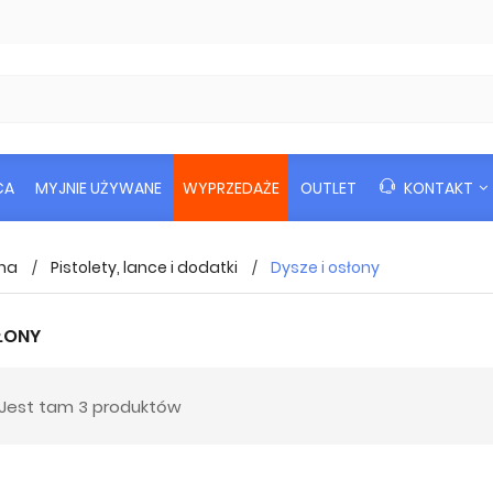
CA
MYJNIE UŻYWANE
WYPRZEDAŻE
OUTLET
KONTAKT
na
Pistolety, lance i dodatki
Dysze i osłony
SŁONY
Jest tam 3 produktów