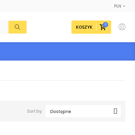
PLN
0
KOSZYK

Sort by:
Dostępne