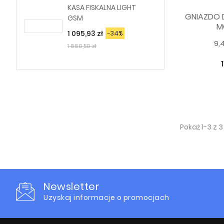
KASA FISKALNA LIGHT
EL
GNIAZDO 
GSM
BS4
M
1 095,93 zł
-34%
1 4
9,
1 660,50 zł
1 86
Pokaż 1-3 z 
Newsletter
Uzyskaj informacje o promocjach