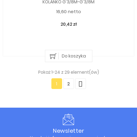
KOLANKO G'3/8M-G'3/8M
16,60 netto
20,42 zł
Do koszyka
Pokaż 1-24 z 29 element(ów)

1
2
Newsletter