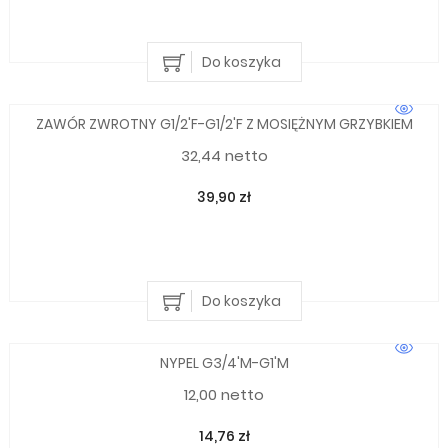
Do koszyka
ZAWÓR ZWROTNY G1/2'F-G1/2'F Z MOSIĘŻNYM GRZYBKIEM
32,44 netto
39,90 zł
Do koszyka
NYPEL G3/4'M-G1'M
12,00 netto
14,76 zł