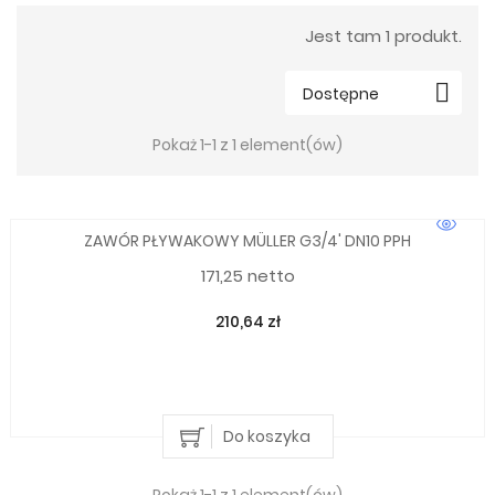
Jest tam 1 produkt.

Dostępne
Pokaż 1-1 z 1 element(ów)
ZAWÓR PŁYWAKOWY MÜLLER G3/4' DN10 PPH
171,25 netto
210,64 zł
Do koszyka